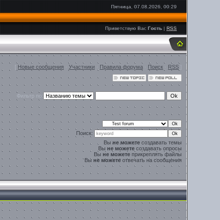
Пятница, 07.08.2026, 00:29
Приветствую Вас
Гость
|
RSS
[
Новые сообщения
·
Участники
·
Правила форума
·
Поиск
·
RSS
]
Фильтр по:
Поиск:
Вы
не можете
создавать темы
Вы
не можете
создавать опросы
Вы
не можете
прикреплять файлы
Вы
не можете
отвечать на сообщения