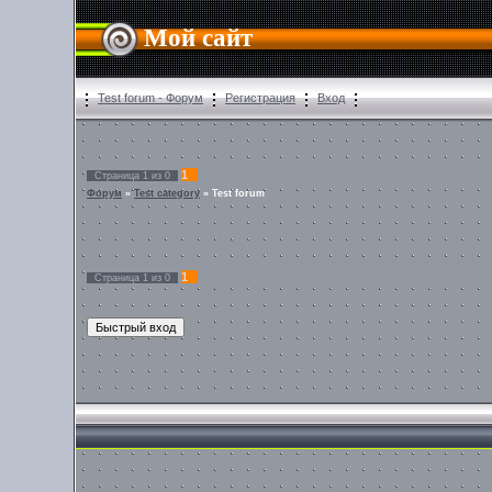
Мой сайт
Test forum - Форум
Регистрация
Вход
1
Страница
1
из
0
Форум
»
Test category
»
Test forum
1
Страница
1
из
0